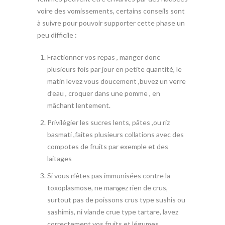
voire des vomissements, certains conseils sont
à suivre pour pouvoir supporter cette phase un
peu difficile :
Fractionner vos repas , manger donc
plusieurs fois par jour en petite quantité, le
matin levez vous doucement ,buvez un verre
d’eau , croquer dans une pomme , en
mâchant lentement.
Privilégier les sucres lents, pâtes ,ou riz
basmati ,faites plusieurs collations avec des
compotes de fruits par exemple et des
laitages
Si vous n’êtes pas immunisées contre la
toxoplasmose, ne mangez rien de crus,
surtout pas de poissons crus type sushis ou
sashimis, ni viande crue type tartare, lavez
correctement vos fruits et légumes.