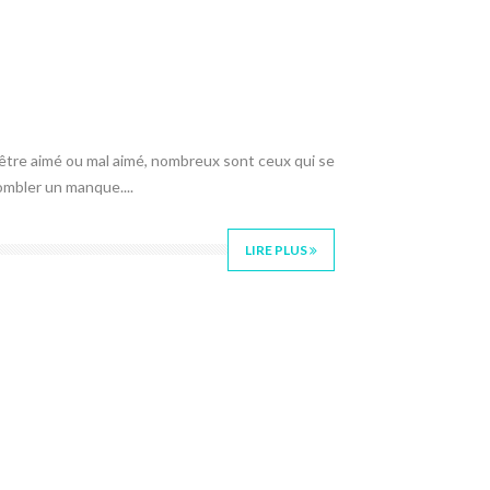
as être aimé ou mal aimé, nombreux sont ceux qui se
ombler un manque....
LIRE PLUS