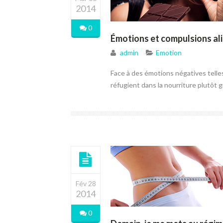
2014
0
Émotions et compulsions al
admin
Emotion
Face à des émotions négatives telles 
réfugient dans la nourriture plutôt 
Fév 28
2014
0