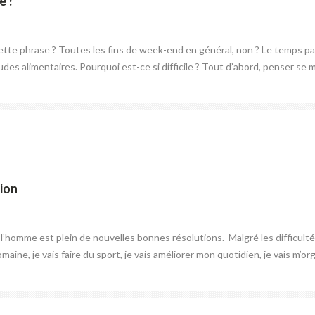
e !
tte phrase ? Toutes les fins de week-end en général, non ? Le temps p
udes alimentaires. Pourquoi est-ce si difficile ? Tout d’abord, penser se
ion
’homme est plein de nouvelles bonnes résolutions. Malgré les difficultés 
maine, je vais faire du sport, je vais améliorer mon quotidien, je vais m’org