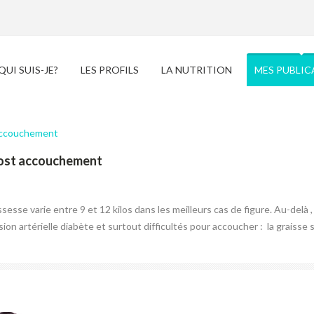
QUI SUIS-JE?
LES PROFILS
LA NUTRITION
MES PUBLIC
post accouchement
sesse varie entre 9 et 12 kilos dans les meilleurs cas de figure. Au-delà ,
on artérielle diabète et surtout difficultés pour accoucher : la graisse s