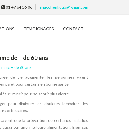
01 47 64 56 06
ninacohenkoubi@gmail.com
ATIONS
TÉMOIGNAGES
CONTACT
me de + de 60 ans
emme + de 60 ans
urée de vie augmente, les personnes vivent
emps et pour certains en bonne santé.
désir :
mincir pour se sentir plus alerte.
léger pour diminuer les douleurs lombaires, les
urs articulaires.
 savent que la prévention de certaines maladies
 aussi par une meilleure alimentation. Bien sûr,