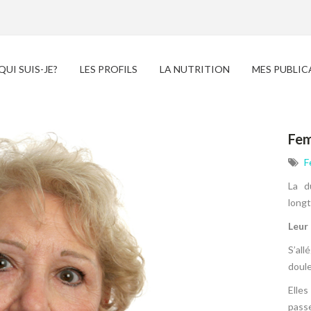
QUI SUIS-JE?
LES PROFILS
LA NUTRITION
MES PUBLIC
Fem
F
La d
longt
Leur 
S’al
doule
Elles
passe